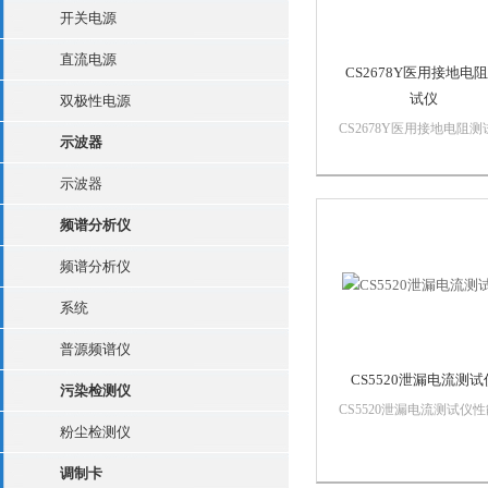
开关电源
直流电源
CS2678Y医用接地电
试仪
双极性电源
CS2678Y医用接地电阻测
示波器
主要特色◆测试时间、电
电阻同时显示◆测试报警
示波器
续任意设定◆可选配遥控
枪，操作方便
频谱分析仪
频谱分析仪
系统
普源频谱仪
CS5520泄漏电流测试
污染检测仪
CS5520泄漏电流测试仪
粉尘检测仪
特点●具有安全防电墙功
能保护操作人员、被测试
调制卡
及被测试体的安全●采用