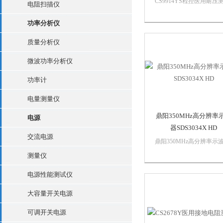
CS9914YS程控医用耐压
电阻扫描仪
仪产品介绍CS9912YS系
控医用耐压测试仪，它们
功率分析仪
观察闪烁或拉弧现象李沙
形的示波器接口。输出电
质量分析仪
用DDS+功放驱动输出，
微波功率分析仪
电压波形纯净、失真度小
于2...
功率计
电量测量仪
鼎阳350MHz高分辨率
电源
器SDS3034X HD
交流电源
鼎阳350MHz高分辨率示
SDS3034X HD主要特性带
测量仪
宽：350MHz存储深度： 
400 Mpts/ch垂直分辨率：1
电源性能测试仪
bit实时采样率： 最高 4 GSa
波形捕获率：最高 890...
大容量开关电源
可调开关电源