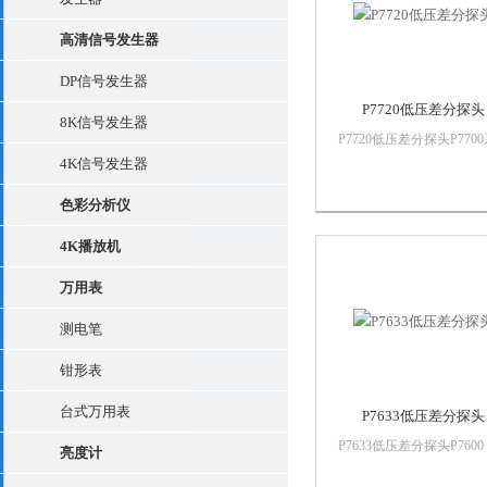
高清信号发生器
DP信号发生器
P7720低压差分探头
8K信号发生器
P7720低压差分探头P770
列TriMode探头为实时示
4K信号发生器
提供了zui高的探头保真度
色彩分析仪
此外，凭借连接创新技术
焊接*中探头输入缓冲器
4K播放机
装在距*末端几毫米的地
P7700系列探头为连接当今.
万用表
测电笔
钳形表
台式万用表
P7633低压差分探头
P7633低压差分探头P7600
亮度计
列 TriMode 探头和