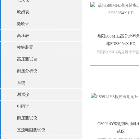
记录仪
口，通信指令符合SCPI指..
欧姆表
微欧计
高压表
鼎阳500MHz高分辨率
器SDS3054X HD
校验装置
鼎阳500MHz高分辨率示
SDS3054X HD主要特性带
高压测试台
宽：500MHz存储深度： 
耐压分析仪
400 Mpts/ch垂直分辨率：1
bit实时采样率： 最高 4 GSa
系统
波形捕获率：最高 890...
测试仪
电阻计
耐压测试仪
CS9914YS程控医用耐
直流电阻测试仪
试仪