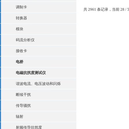
度VFD屏显示，显示醒目
调制卡
直观●可测量电流的真有
共 2961 条记录，当前 28 / 
值、峰值●可自动保存设
转换器
数●具有锁存功能...
模块
码流分析仪
接收卡
电桥
电磁抗扰度测试仪
谐波电流、电压波动和闪烁
断续干扰
传导骚扰
辐射
射频传导抗扰度