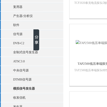
TCP2020泰克电流探头
复用器
的 AC/DC 及仅 AC 电流
系列测量准确度从几 uA
产生器/分析仪
2000 A同类*带宽高至 12
MHz同类*电流箝位灵敏
软件
低至 1 mA符合第三方安
认证...
信号源
DVB-C2
全制式信号发生器
ATSC3.0
TAP2500低压单端探
中央信号源
TAP2500低压单端探头特
优点出色的电子性能o高
DTMB信号源
头带宽o快速探头上升时间
色的信号保真度o≤0.8pF 
模拟信号发生器
电容o40kΩ 输入电阻o-4 V
+4 V 输入动态范围o-10 V
收发信机
...
发生器