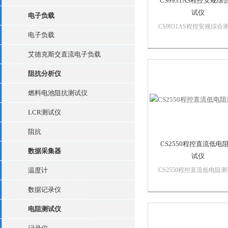
CS9931AS程控安规综
试仪
电子负载
CS9931AS程控安规综合
电子负载
仪产品介绍本系列程控耐
试仪均采用高速MCU和大
艾德克斯交直流电子负载
模数字电路设计的高性能
规测试仪，其输出电压的
阻抗分析仪
小、输出电压的上升、下
输出电压的频率*由MCU
燃料电池阻抗测试仪
制，能实时显示...
LCR测试仪
阻抗
CS2550程控直流低电
数据采集器
试仪
温度计
CS2550程控直流低电阻
仪主要特色◆电流≦10A◆
数据记录仪
试基本准确度0.1%，小分
率10μΩ◆具有测试分选和U
电阻测试仪
数据保存功能◆RS232、
RS485、USB等多种通信