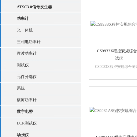
测试仪，其输出电压的大
ATSC3.0信号发生器
输出电压的上升、下降、
电压的频率*由MCU控制
功率计
实时显示击穿...
光一体机
三相电功率计
CS9933X程控安规综
微波功率计
试仪
测试仪
CS9933X程控安规综合测
产品介绍CS9933X为交流
元件分选仪
压、直流耐压、绝缘电阻
地电阻测试仪。测试所需
系统
压、电流均通过硬件反馈
速MCU控制技术，使输出
横河功率计
压稳定可靠。测试模式可
设定，在...
数字电桥
LCR测试仪
场强仪