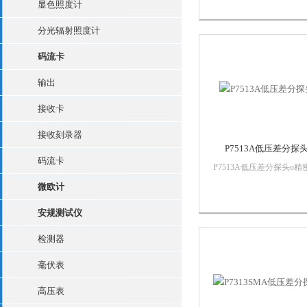
MSO/DPO70000DX 及
显色照度计
DPO/DSA70000D 系列
设计提供业内低的系统噪
分光辐射照度计
平。要在低幅度信号上进
码流卡
确测量，这种...
输出
接收卡
接收刻录器
P7513A低压差分探
码流卡
P7513A低压差分探头o精
分探测模块 – 选配的手持
微欧计
固定式探测o多个小型精
形端部，一个铰接接头（
安规测试仪
*性），以及可变端部间
TekConnect® 接口 –
检测器
TekConne...
毫伏表
高压表