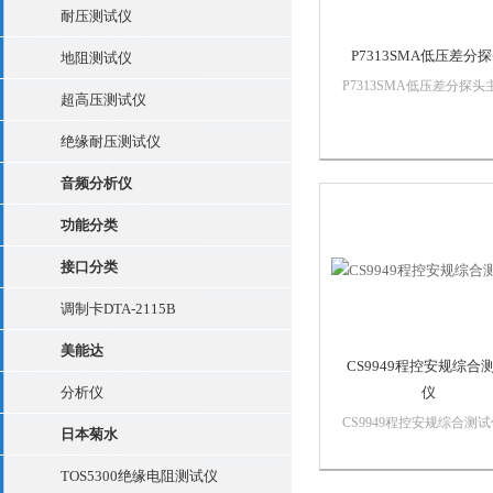
耐压测试仪
P7313SMA低压差分
地阻测试仪
P7313SMA低压差分探头
超高压测试仪
特点和优点13.0 GHz 带
（仅P7313SMA, 典型值）
绝缘耐压测试仪
8.0 GHz 带宽（仅
P7380SMA, 典型值）50
音频分析仪
接网络，差分SMA 输入
*的差...
功能分类
接口分类
调制卡DTA-2115B
美能达
CS9949程控安规综合
分析仪
仪
CS9949程控安规综合测
日本菊水
产品介绍本系列程控耐压
仪均采用高速MCU和大规
TOS5300绝缘电阻测试仪
数字电路设计的高性能的