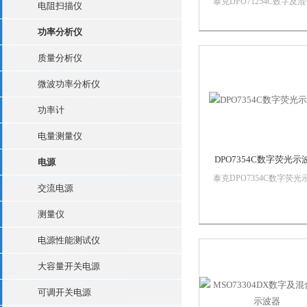
泰克DPO71254C数字及
电阻扫描仪
信号示波器的连接前面板
面板都有 USB 2.0接口便
功率分析仪
据存储、打印和连接 USB
盘集成的 10/100以太网
质量分析仪
于网络连接，视频输出接
微波功率分析仪
于将示波器显示屏输...
功率计
电量测量仪
DPO7354C数字荧光示
电源
泰克DPO7354C数字荧光
交流电源
器串行分析和*性测试，
完成对于低中速总线，使
测量仪
议解码和串行触发选项来
高级系统设计调试和验证
电源性能测试仪
用自动*性测试确保中速
总线的互操作性。特点协
大容量开关电源
码以及串行触...
可调开关电源