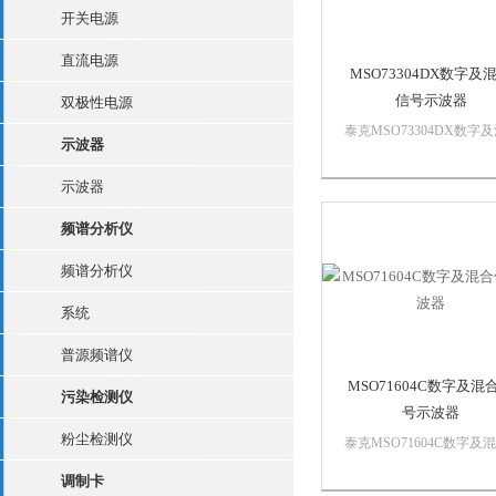
开关电源
直流电源
MSO73304DX数字及
信号示波器
双极性电源
泰克MSO73304DX数字
示波器
合信号示波器逻辑码型触
辑码型触发允许使用逻辑
示波器
功能，这种功能只在关心
态中观测故障，并忽略不
频谱分析仪
关心的状态中发生的事件
在 MSO70000 系列上，
频谱分析仪
以使...
系统
普源频谱仪
MSO71604C数字及混
污染检测仪
号示波器
粉尘检测仪
泰克MSO71604C数字及
信号示波器自定义的滤波
调制卡
反嵌功能创建自己的滤波