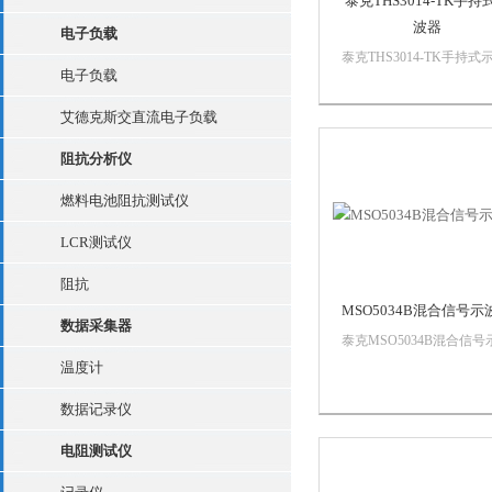
泰克THS3014-TK手持
波器
电子负载
泰克THS3014-TK手持式
电子负载
器特性和优点关键性能指
100MHz 或 200MHz 带
艾德克斯交直流电子负载
高达 5 GS/s 的大采样率，2
ps 分辨率4 条*隔离的浮
阻抗分析仪
道600VRMSCATIII、...
燃料电池阻抗测试仪
LCR测试仪
阻抗
MSO5034B混合信号示
数据采集器
泰克MSO5034B混合信号
器主要特点分析Wave
温度计
inspector® 控制功能，轻
航和自动搜索波形数据高
数据记录仪
发套件，标配可视触发和
电阻测试仪
53种自动测量，可供选择
波功能、波形数学...