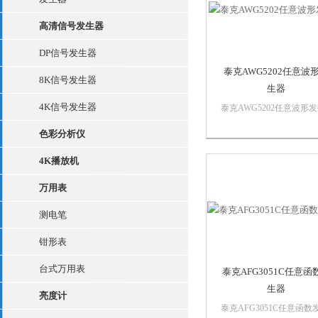
量...
高清信号发生器
DP信号发生器
泰克AWG5202任意波
8K信号发生器
生器
4K信号发生器
泰克AWG5202任意波形
器AWG5200可满足苛刻
色彩分析仪
号生成需求，具有高信号
度，支持多台同步，可扩
4K播放机
多32条及以上通道，高性
比。是高级研究、电子测
万用表
雷达、电子战系统设计和
的理想选择...
测电笔
钳形表
台式万用表
泰克AFG3051C任意函
生器
亮度计
泰克AFG3051C任意函数