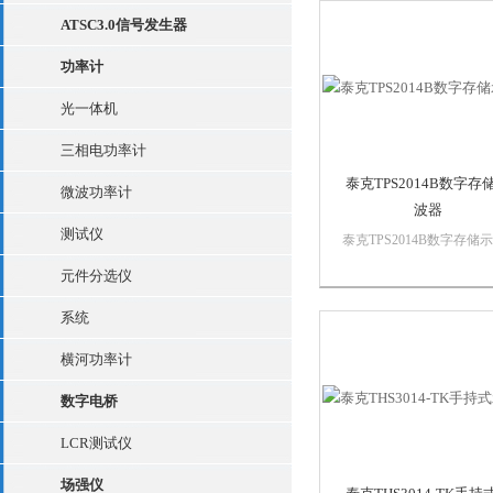
DPO77002SX达到全新的
ATSC3.0信号发生器
噪底性能。 300mVFS...
功率计
光一体机
三相电功率计
泰克TPS2014B数字存
微波功率计
波器
测试仪
泰克TPS2014B数字存储
器从工作台上到现场提供
元件分选仪
效率。TPS2014B 数字存
波器具有高达 100 MHz 
系统
宽和 1 GS/s 采样率，可
种困难环境中安全地进行
横河功率计
或差分测量。T...
数字电桥
LCR测试仪
场强仪