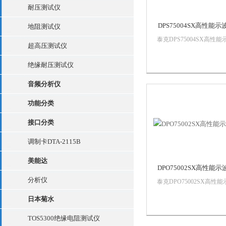
耐压测试仪
DPS75004SX高性能示
地阻测试仪
泰克DPS75004SX高性能
超高压测试仪
器DPO77002SX 系统通
时延随时间变化。时延的
绝缘耐压测试仪
个重要方面是两条通道之
相位关系怎样随着频率变
音频分析仪
变化（群时延效应）。下
较了 DPS77004SX ...
功能分类
接口分类
调制卡DTA-2115B
美能达
DPO75002SX高性能示
分析仪
泰克DPO75002SX高性能
器JNF性能全新主采样时
日本菊水
计提供了65fs的超低采样
抖动RMS，与ATI实现的
TOS5300绝缘电阻测试仪
噪声性能相结合，使