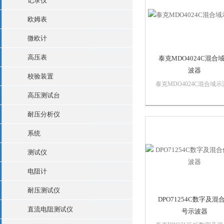
记录仪
欧姆表
微欧计
高压表
泰克MDO4024C混合
波器
校验装置
泰克MDO4024C混合域示
器不止是功能*的示波器
高压测试台
的工程设计是处理器、串
耐压分析仪
线和无线接口的复杂组合
MDO4000C 的核心就是
系统
扩展平台配套的值得信赖
克示波器。按照测试需求
测试仪
义。添加 ...
电阻计
耐压测试仪
DPO71254C数字及混
直流电阻测试仪
号示波器