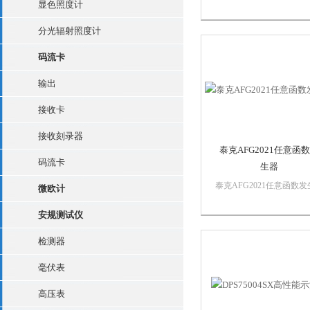
显色照度计
器杰出的性能和通用性用
以选择12种不同的标准波
分光辐射照度计
可以以高采样率生成长达
128K的任意波形。在脉冲
码流卡
形上可以独立设置前沿时
后沿时间。外部信号可以
输出
并增加到输出...
接收卡
接收刻录器
泰克AFG2021任意函
码流卡
生器
泰克AFG2021任意函数发
微欧计
器性能、通用、价值，有
错！通常，生成多种信号
安规测试仪
投资购买的信号发生器。
检测器
AFG2000 简介。AFG2021
意波形/函数发生器具有 2
毫伏表
MHz 的带宽，14...
高压表