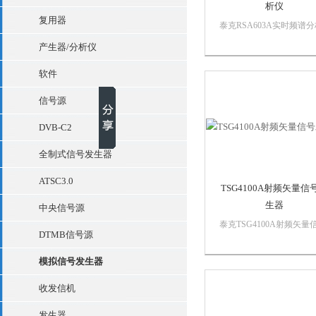
析仪
复用器
泰克RSA603A实时频谱
仪RSA600 系列实时频谱
产生器/分析仪
仪精密且准确的 RSA603A
RSA607A USB 频谱分析
软件
可视化方式检定您的设备
件，配有可协助完成无线
信号源
成、EMI 和 ...
DVB-C2
全制式信号发生器
ATSC3.0
TSG4100A射频矢量信
生器
中央信号源
泰克TSG4100A射频矢量
DTMB信号源
发生器TSG4100A 系列射
量信号发生器是中档次的
模拟信号发生器
信号源，并且支持高达
200MHz 调制带宽。它们
收发信机
通过软件升级在现场轻松
模拟信号源升级为更高级
发生器