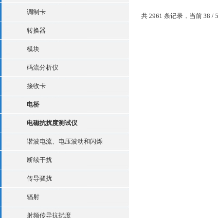
使用 MSO/DPO70000 系
调制卡
共 2961 条记录，当前 38 / 
配的滤波器，提高您隔离
除信号分量（信号的噪声
转换器
定谐波）的能力。 这些可自.
模块
码流分析仪
接收卡
电桥
电磁抗扰度测试仪
谐波电流、电压波动和闪烁
断续干扰
传导骚扰
辐射
射频传导抗扰度