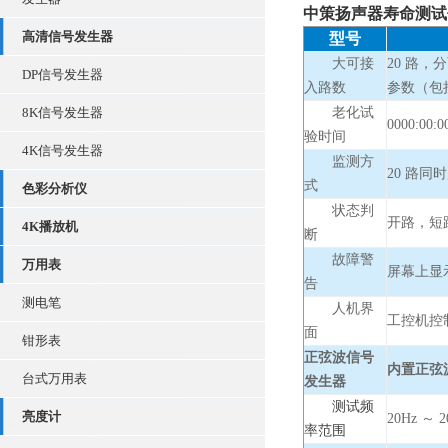
​中策扬声器寿命测试
高清信号发生器
型号
大可接
20 路，
DP信号发生器
入路数
参数（包
8K信号发生器
老化试
0000:00
验时间
4K信号发生器
监测方
20 路
式
色彩分析仪
状态判
开路，短
4K播放机
断
故障警
万用表
屏幕上显
告
测电笔
人机界
工控机控
面
钳形表
正弦波信号
内置正弦
台式万用表
发生器
测试频
亮度计
20Hz ～ 2
率范围