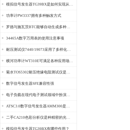
模拟信号发生器TG39BX是如何实现从直流到交流的波形转换?
功率计PW3337拥有多种触发方式
罗德与施瓦茨BTC能够自动生成多种音视频信号
34465A数字万用表的使用注意事项
耐压测试仪7440/19073采用了多样化的功能设计
横河功率计WT310E可满足各种应用场景的需求
菊水TOS5302耐压绝缘电阻测试仪是种重要的电气安全检测设备
数字信号发生器SFE兼容性强
电子负载在现代电子测试领域中扮演着重要的角色
ATSC3.0数字信号发生器AMM300是能够产生各种数字信号的电子设备
二手CA210色彩分析仪是种精密的光学测量仪器
模拟信号发生器TG39BX有哪些作用？