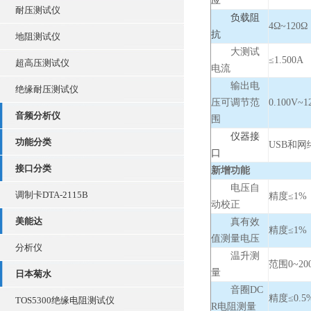
应
耐压测试仪
负载阻
4Ω~120Ω
抗
地阻测试仪
大测试
≤1.500A
超高压测试仪
电流
输出电
绝缘耐压测试仪
压可调节范
0.100V
音频分析仪
围
仪器接
功能分类
USB和网
口
接口分类
新增功能
电压自
调制卡DTA-2115B
精度≤1%
动校正
美能达
真有效
精度≤1%
值测量电压
分析仪
温升测
范围0~20
量
日本菊水
音圈DC
精度≤0.5
TOS5300绝缘电阻测试仪
R电阻测量