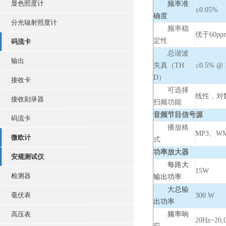
显色照度计
频率准
±0.05%
确度
分光辐射照度计
频率稳
优于60pp
定性
码流卡
总谐波
输出
失真（TH
≤0.5% 
D）
接收卡
可选择
线性﹑对
接收刻录器
扫频功能
音频节目信号源
码流卡
播放格
MP3、W
微欧计
式
功率放大器
安规测试仪
每路大
15W
检测器
输出功率
大总输
毫伏表
300 W
出功率
高压表
频率响
20Hz~20,