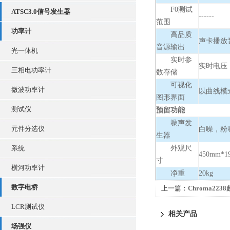
F0测试
ATSC3.0信号发生器
------
范围
功率计
高品质
声卡播放
音源输出
光一体机
实时参
实时电压，
三相电功率计
数存储
可视化
微波功率计
以曲线模
图形界面
测试仪
预留功能
噪声发
元件分选仪
白噪，粉噪
生器
系统
外观尺
450mm*1
寸
横河功率计
净重
20kg
数字电桥
上一篇：
Chroma22
LCR测试仪
相关产品
场强仪