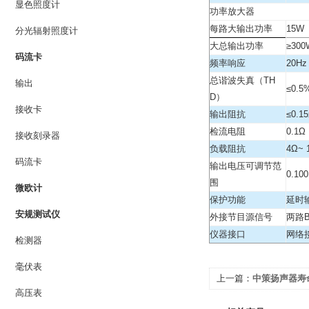
显色照度计
功率放大器
每路大输出功率
15W
分光辐射照度计
大总输出功率
≥300
码流卡
频率响应
20Hz
总谐波失真（TH
输出
≤0.5
D）
接收卡
输出阻抗
≤0.1
检流电阻
0.1Ω
接收刻录器
负载阻抗
4Ω~ 
码流卡
输出电压可调节范
0.10
围
微欧计
保护功能
延时
安规测试仪
外接节目源信号
两路
仪器接口
网络
检测器
毫伏表
上一篇：
中策扬声器寿命
高压表