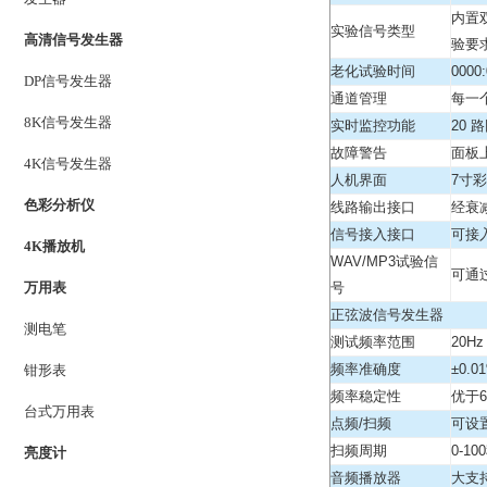
内置
实验信号类型
高清信号发生器
验要
老化试验时间
0000
DP信号发生器
通道管理
每一
8K信号发生器
实时监控功能
20
故障警告
面板
4K信号发生器
人机界面
7寸
色彩分析仪
线路输出接口
经衰
信号接入接口
可接
4K播放机
WAV/MP3试验信
可通
万用表
号
正弦波信号发生器
测电笔
测试频率范围
20Hz
频率准确度
±0.0
钳形表
频率稳定性
优于6
台式万用表
点频/扫频
可设
扫频周期
0-10
亮度计
音频播放器
大支持