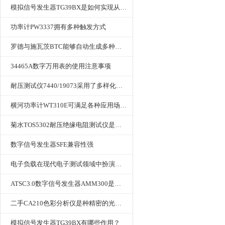
模拟信号发生器TG39BX是如何实现从直流到交流的波形转换?
功率计PW3337拥有多种触发方式
罗德与施瓦茨BTC能够自动生成多种音视频信号
34465A数字万用表的使用注意事项
耐压测试仪7440/19073采用了多样化的功能设计
横河功率计WT310E可满足各种应用场景的需求
菊水TOS5302耐压绝缘电阻测试仪是种重要的电气安全检测设备
数字信号发生器SFE兼容性强
电子负载在现代电子测试领域中扮演着重要的角色
ATSC3.0数字信号发生器AMM300是能够产生各种数字信号的电子设备
二手CA210色彩分析仪是种精密的光学测量仪器
模拟信号发生器TG39BX有哪些作用？