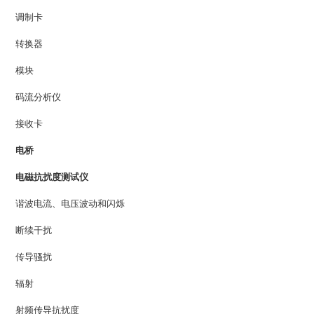
调制卡
转换器
模块
码流分析仪
接收卡
电桥
电磁抗扰度测试仪
谐波电流、电压波动和闪烁
断续干扰
传导骚扰
辐射
射频传导抗扰度